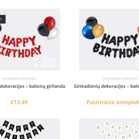
A
Gimtadienio balionai
Gimtadienio balionai
dekoracijos – balionų girlianda
Gimtadienių dekoracijos – bali
€
13.49
Pasirinkite komplek