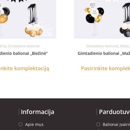
žinė
,
Gimtadienio balionai
Gimtadienio balionai
,
Maža 
ienio balionai „Biežinė”
Gimtadienio balionai „Ma
inkite komplektaciją
Pasirinkite komplek
Informacija
Parduotuv
Apie mus
Balionai įvai