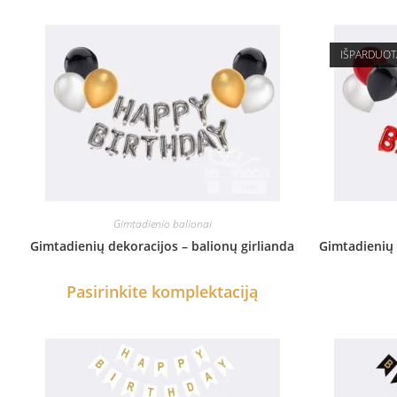
IŠPARDUOT
Gimtadienio balionai
Gimtadienių dekoracijos – balionų girlianda
Gimtadienių 
Pasirinkite komplektaciją