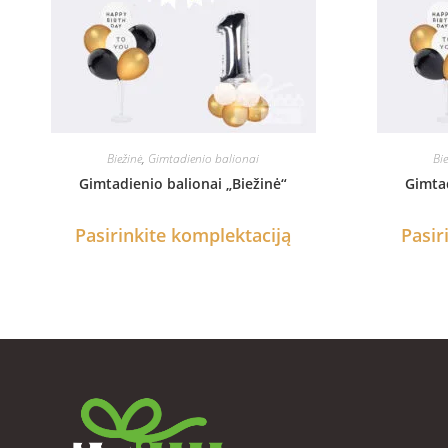
Biežinė
,
Gimtadienio balionai
Bie
Gimtadienio balionai „Biežinė“
Gimtad
Pasirinkite komplektaciją
Pasir