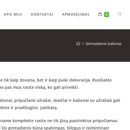
APIE MUS
KONTAKTAI
APMOKĖJIMAS
0
>
Gimtadienio balionai
tik kaip dovana, bet ir kaip puiki dekoracija. Ruošiatės
 pas mus rasite viską, ko gali prireikti.
nai, pripučiami užrašai, skaičiai ir balionai su užrašais gali
ebins ir pradžiugins jubiliatą.
iename komplekte rasite ne tik Jūsų pasirinktus pripučiamus
šis gimtadienis būna spalvingas, blizgus ir įsimintinas!