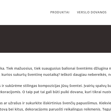
PRODUKTAI
VERSLO DOVANOS
ka. Tiek mažuosius, tiek suaugusius balionai šventėms džiugina ne 
 kurios sukurtų šventinę nuotaiką? Ieškoti daugiau nebereikės, nes
 sukūrėme stilingas kompozicijas Jūsų šventei. Įvairių spalvų balio
koracijomis. O taip pat tai gali būti puiki dovana, kuri tikrai nust
ius ar užrašus ir sukurkite išskirtinius švenčių papuošimus. Kiekv
tovą bei kitus, dekoracijoms paruošti reikalingus reikmenis. Tegul 