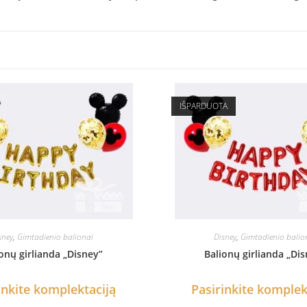
IŠPARDUOTA
sney
,
Gimtadienio balionai
Disney
,
Gimtadienio balio
onų girlianda „Disney”
Balionų girlianda „Di
inkite komplektaciją
Pasirinkite komplek