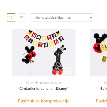
Disney
,
Gimtadienio balionai
Di
Gimtadienio balionai „Disney”
Bali
Pasirinkite komplektaciją
Pasir