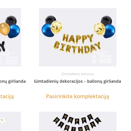
Gimtadienio balionai
onų girlianda
Gimtadienių dekoracijos – balionų girlianda
taciją
Pasirinkite komplektaciją