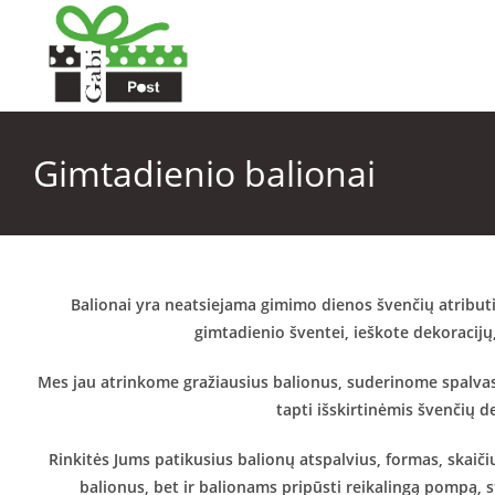
Gimtadienio balionai
Balionai yra neatsiejama gimimo dienos švenčių atributi
gimtadienio šventei, ieškote dekoracijų,
Mes jau atrinkome gražiausius balionus, suderinome spalvas ir
tapti išskirtinėmis švenčių de
Rinkitės Jums patikusius balionų atspalvius, formas, skaič
balionus, bet ir balionams pripūsti reikalingą pompą, s