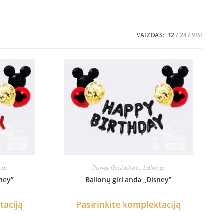
VAIZDAS:
12
24
VISI
nai
Disney
,
Gimtadienio balionai
sney”
Balionų girlianda „Disney”
taciją
Pasirinkite komplektaciją