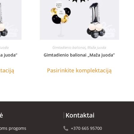
juoda
Gimtadienio balionai
,
Maža juoda
ža juoda“
Gimtadienio balionai „Maža juoda”
taciją
Pasirinkite komplektaciją
ė
Kontaktai
rioms progoms
+370 665 95700