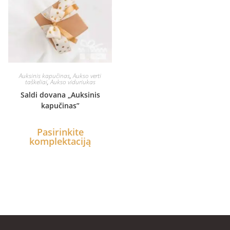
Auksinis kapučinas
,
Aukso verti
taškeliai
,
Aukso viduriukas
Saldi dovana „Auksinis
kapučinas”
Pasirinkite
komplektaciją