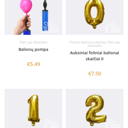
Pats sau dizaineris
Foliniai balionai skaičiai
,
Pats sau
dizaineris
Balionų pompa
Auksiniai foliniai balionai
skaičiai 0
€
5.49
€
7.50