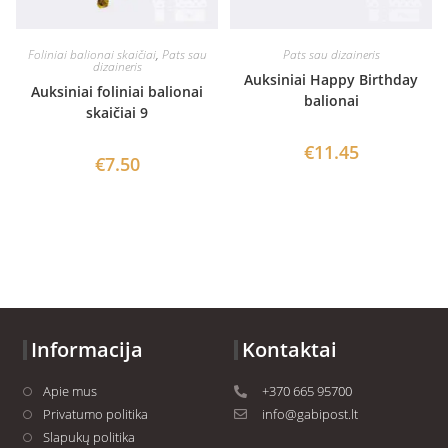
Foliniai balionai skaičiai
,
Pats sau
Pats sau dizaineris
dizaineris
Auksiniai Happy Birthday
Auksiniai foliniai balionai
balionai
skaičiai 9
€
11.45
€
7.50
Informacija
Kontaktai
Apie mus
+370 665 95700
Privatumo politika
info@gabipost.lt
Slapukų politika