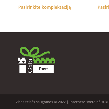
Pasirinkite komplektaciją
Pasir
Visos teisės saugomos © 2022 | Interneto svetainė suk