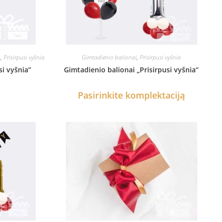
a
,
Prisirpusi vyšnia
Gimtadienio balionai
,
Prisirpusi vyšnia
si vyšnia”
Gimtadienio balionai „Prisirpusi vyšnia“
Pasirinkite komplektaciją