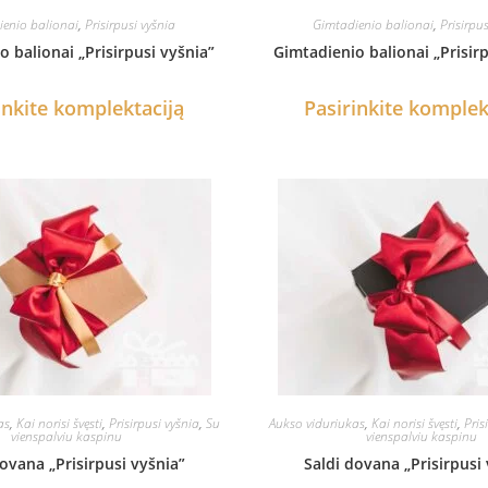
enio balionai
,
Prisirpusi vyšnia
Gimtadienio balionai
,
Prisirpus
 balionai „Prisirpusi vyšnia”
Gimtadienio balionai „Prisir
inkite komplektaciją
Pasirinkite komplek
as
,
Kai norisi švęsti
,
Prisirpusi vyšnia
,
Su
Aukso viduriukas
,
Kai norisi švęsti
,
Pris
vienspalviu kaspinu
vienspalviu kaspinu
ovana „Prisirpusi vyšnia”
Saldi dovana „Prisirpusi