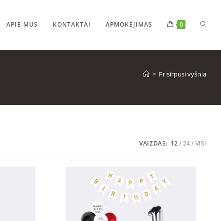
APIE MUS
KONTAKTAI
APMOKĖJIMAS
0
>
Prisirpusi vyšnia
VAIZDAS:
12
24
VISI