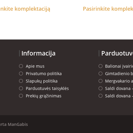
inkite komplektaciją
Pasirinkite komplek
Informacija
Parduotuv
Apie mus
Balionai įvai
Privatumo politika
Gimtadienio b
Slapukų politika
Mergvakario a
Parduotuvės taisyklės
Saldi dovana 
Prekių grąžinimas
Saldi dovana 
urta
ManGabis