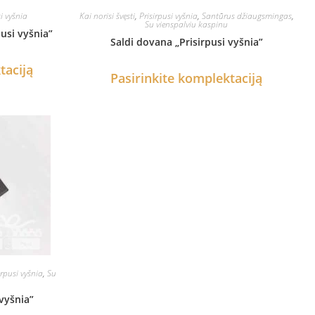
i vyšnia
Kai norisi švęsti
,
Prisirpusi vyšnia
,
Santūrus džiaugsmingas
,
Su vienspalviu kaspinu
pusi vyšnia”
Saldi dovana „Prisirpusi vyšnia”
taciją
Pasirinkite komplektaciją
irpusi vyšnia
,
Su
 vyšnia”