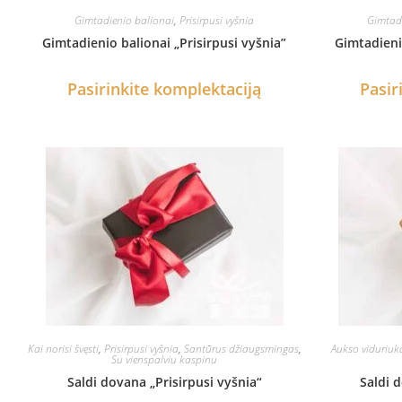
Gimtadienio balionai
,
Prisirpusi vyšnia
Gimtadi
Gimtadienio balionai „Prisirpusi vyšnia”
Gimtadienio
Pasirinkite komplektaciją
Pasir
Kai norisi švęsti
,
Prisirpusi vyšnia
,
Santūrus džiaugsmingas
,
Aukso viduriuk
Su vienspalviu kaspinu
Saldi dovana „Prisirpusi vyšnia“
Saldi d