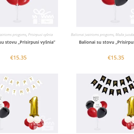
vairioms progoms
,
Prisirpusi vyšnia
Balionai įvairioms progoms
,
Maža juod
su stovu „Prisirpusi vyšnia”
Balionai su stovu „Prisirpu
€
15.35
€
15.35