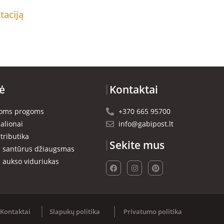
taciją
ė
Kontaktai
rioms progoms
+370 665 95700
alionai
info@gabipost.lt
tributika
Sekite mus
- santūrus džiaugsmas
- aukso viduriukas
Kontaktai
Slapukų politika
Privatumo politika