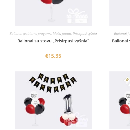
Balionai įvairioms progoms
,
Maža juoda
,
Prisirpusi vyšnia
Balionai į
Balionai su stovu „Prisirpusi vyšnia”
Balionai 
€
15.35