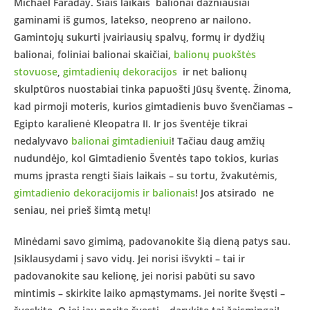
Michael Faraday. Šiais laikais balionai dažniausiai
gaminami iš gumos, latekso, neopreno ar nailono.
Gamintojų sukurti įvairiausių spalvų, formų ir dydžių
balionai, foliniai balionai skaičiai,
balionų puokštės
stovuose
,
gimtadienių dekoracijos
ir net balionų
skulptūros nuostabiai tinka papuošti Jūsų šventę. Žinoma,
kad pirmoji moteris, kurios gimtadienis buvo švenčiamas –
Egipto karalienė Kleopatra II. Ir jos šventėje tikrai
nedalyvavo
balionai gimtadieniui
! Tačiau daug amžių
nudundėjo, kol Gimtadienio Šventės tapo tokios, kurias
mums įprasta rengti šiais laikais – su tortu, žvakutėmis,
gimtadienio dekoracijomis ir balionais
! Jos atsirado ne
seniau, nei prieš šimtą metų!
Minėdami savo gimimą, padovanokite šią dieną patys sau.
Įsiklausydami į savo vidų. Jei norisi išvykti – tai ir
padovanokite sau kelionę, jei norisi pabūti su savo
mintimis – skirkite laiko apmąstymams. Jei norite švęsti –