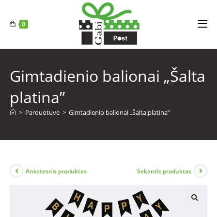
0
Gimtadienio balionai „Šalta
platina”
>
Parduotuvė
>
Gimtadienio balionai „Šalta platina”
Ankstesnis produktas
Sekantis produktas
🔍