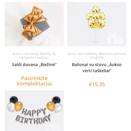
Aukso viduriukas
,
Biežinė
,
Su
Aukso verti taškeliai
,
Balionai įvairioms
vienspalviu kaspinu
progoms
Saldi dovana „Biežinė”
Balionai su stovu „Aukso
verti taškeliai”
Pasirinkite
komplektaciją
€
15.35