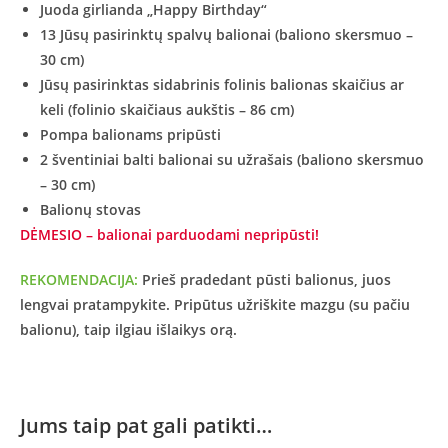
Juoda girlianda „Happy Birthday“
13 Jūsų pasirinktų spalvų balionai (baliono skersmuo –
30 cm)
Jūsų pasirinktas sidabrinis folinis balionas skaičius ar
keli (folinio skaičiaus aukštis – 86 cm)
Pompa balionams pripūsti
2 šventiniai balti balionai su užrašais (baliono skersmuo
– 30 cm)
Balionų stovas
DĖMESIO – balionai parduodami nepripūsti!
REKOMENDACIJA:
Prieš pradedant pūsti balionus, juos
lengvai pratampykite. Pripūtus užriškite mazgu (su pačiu
balionu), taip ilgiau išlaikys orą.
Jums taip pat gali patikti…