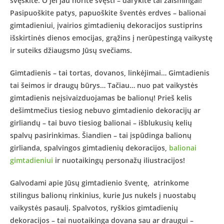
švęskite. O jei jau norite švęsti – darykite tai žaismingai!
Pasipuoškite patys, papuoškite šventės erdves – balionai
gimtadieniui, įvairios gimtadienių dekoracijos sustiprins
išskirtinės dienos emocijas, grąžins į nerūpestingą vaikystę
ir suteiks džiaugsmo Jūsų svečiams.
Gimtadienis – tai tortas, dovanos, linkėjimai… Gimtadienis
tai šeimos ir draugų būrys… Tačiau… nuo pat vaikystės
gimtadienis neįsivaizduojamas be balionų! Prieš kelis
dešimtmečius tiesiog nebuvo gimtadienio dekoracijų ar
girliandų – tai buvo tiesiog balionai – išblukusių kelių
spalvų pasirinkimas. Šiandien – tai įspūdinga balionų
girlianda, spalvingos gimtadienių dekoracijos,
balionai
gimtadieniui
ir nuotaikingų personažų iliustracijos!
Galvodami apie Jūsų gimtadienio šventę, atrinkome
stilingus balionų rinkinius, kurie Jus nukels į nuostabų
vaikystės pasaulį. Spalvotos, ryškios gimtadienių
dekoracijos – tai nuotaikinga dovana sau ar draugui –