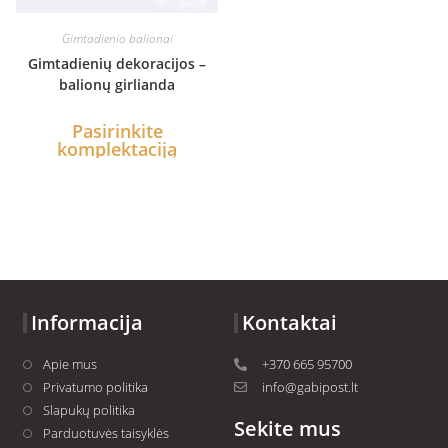
Gimtadienio balionai
Gimtadienių dekoracijos –
balionų girlianda
Pasirinkite
komplektaciją
Informacija
Kontaktai
Apie mus
+370 665 95700
Privatumo politika
info@gabipost.lt
Slapukų politika
Sekite mus
Parduotuvės taisyklės