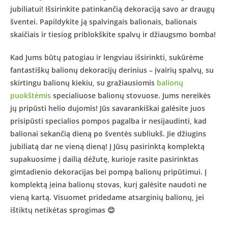
jubiliatui! Išsirinkite patinkančią dekoraciją savo ar draugų
šventei. Papildykite ją spalvingais balionais, balionais
skaičiais ir tiesiog priblokškite spalvų ir džiaugsmo bomba!
Kad Jums būtų patogiau ir lengviau išsirinkti, sukūrėme
fantastiškų balionų dekoracijų derinius – įvairių spalvų, su
skirtingu balionų kiekiu, su gražiausiomis
balionų
puokštėmis
specialiuose balionų stovuose. Jums nereikės
jų pripūsti helio dujomis! Jūs savarankiškai galėsite juos
prisipūsti specialios pompos pagalba ir nesijaudinti, kad
balionai sekančią dieną po šventės subliukš. Jie džiugins
jubiliatą dar ne vieną dieną! Į Jūsų pasirinktą komplektą
supakuosime į dailią dėžutę, kurioje rasite pasirinktas
gimtadienio dekoracijas bei pompą balionų pripūtimui. Į
komplektą įeina balionų stovas, kurį galėsite naudoti ne
vieną kartą. Visuomet pridedame atsarginių balionų, jei
ištiktų netikėtas sprogimas 😊