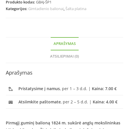
Produkto kodas:
GBAJ-ŠP1
Kategorijos:
Gimtadienio balionai
,
Šalta platina
APRAŠYMAS
ATSILIEPIMAI (0)
Aprašymas
Pristatysime į namus
, per 1 – 3 d.d. |
Kaina: 7.00 €
Atsiimkite paštomate
, per 2 – 5 d.d. |
Kaina: 4.00 €
Pirmąjį guminį balioną 1824 m. sukūrė anglų mokslininkas