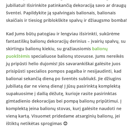
jubiliatui! Išsirinkite patinkančią dekoraciją savo ar draugų
šventei. Papildykite ją spalvingais balionais, balionais
skaičiais ir tiesiog priblokškite spalvų ir džiaugsmo bomba!
Kad Jums būtų patogiau ir lengviau išsirinkti, sukūrėme
fantastiškų balionų dekoracijų derinius – įvairių spalvų, su
skirtingu balionų kiekiu, su gražiausiomis
balionų
puokštėmis
specialiuose balionų stovuose. Jums nereikės
jų pripūsti helio dujomis! Jūs savarankiškai galėsite juos
prisipūsti specialios pompos pagalba ir nesijaudinti, kad
balionai sekančią dieną po šventės subliukš. Jie džiugins
jubiliatą dar ne vieną dieną! Į Jūsų pasirinktą komplektą
supakuosime į dailią dėžutę, kurioje rasite pasirinktas
gimtadienio dekoracijas bei pompą balionų pripūtimui. Į
komplektą įeina balionų stovas, kurį galėsite naudoti ne
vieną kartą. Visuomet pridedame atsarginių balionų, jei
ištiktų netikėtas sprogimas 😊