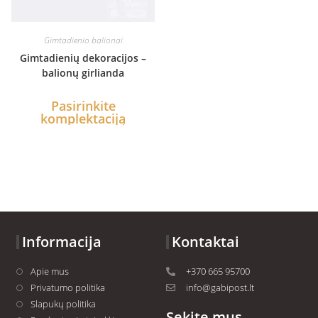
Gimtadienio balionai
Gimtadienių dekoracijos –
balionų girlianda
Pasirinkite
komplektaciją
Informacija
Kontaktai
Apie mus
+370 665 95700
Privatumo politika
info@gabipost.lt
Slapukų politika
Sekite mus