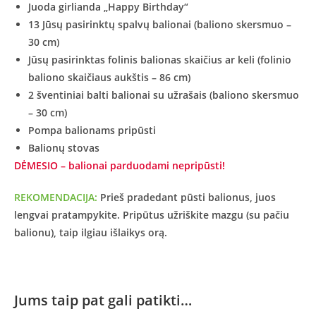
Juoda girlianda „Happy Birthday“
13 Jūsų pasirinktų spalvų balionai (baliono skersmuo –
30 cm)
Jūsų pasirinktas folinis balionas skaičius ar keli (folinio
baliono skaičiaus aukštis – 86 cm)
2 šventiniai balti balionai su užrašais (baliono skersmuo
– 30 cm)
Pompa balionams pripūsti
Balionų stovas
DĖMESIO – balionai parduodami nepripūsti!
REKOMENDACIJA:
Prieš pradedant pūsti balionus, juos
lengvai pratampykite. Pripūtus užriškite mazgu (su pačiu
balionu), taip ilgiau išlaikys orą.
Jums taip pat gali patikti…