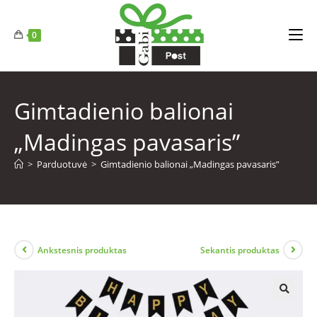
0
Gimtadienio balionai
„Madingas pavasaris”
>
Parduotuvė
>
Gimtadienio balionai „Madingas pavasaris”
Ankstesnis produktas
Sekantis produktas
🔍