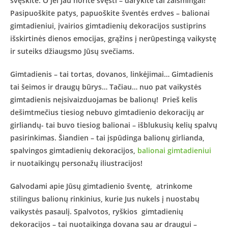
švęskite. O jei jau norite švęsti – darykite tai žaismingai!
Pasipuoškite patys, papuoškite šventės erdves – balionai
gimtadieniui, įvairios gimtadienių dekoracijos sustiprins
išskirtinės dienos emocijas, grąžins į nerūpestingą vaikystę
ir suteiks džiaugsmo Jūsų svečiams.
Gimtadienis – tai tortas, dovanos, linkėjimai… Gimtadienis
tai šeimos ir draugų būrys… Tačiau… nuo pat vaikystės
gimtadienis neįsivaizduojamas be balionų! Prieš kelis
dešimtmečius tiesiog nebuvo gimtadienio dekoracijų ar
girliandų- tai buvo tiesiog balionai – išblukusių kelių spalvų
pasirinkimas. Šiandien – tai įspūdinga balionų girlianda,
spalvingos gimtadienių dekoracijos,
balionai gimtadieniui
ir nuotaikingų personažų iliustracijos!
Galvodami apie Jūsų gimtadienio šventę, atrinkome
stilingus balionų rinkinius, kurie Jus nukels į nuostabų
vaikystės pasaulį. Spalvotos, ryškios gimtadienių
dekoracijos – tai nuotaikinga dovana sau ar draugui –