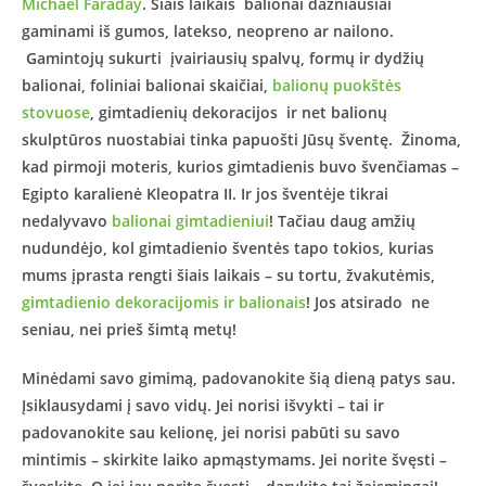
Michael Faraday
. Šiais laikais balionai dažniausiai
gaminami iš gumos, latekso, neopreno ar nailono.
Gamintojų sukurti įvairiausių spalvų, formų ir dydžių
balionai, foliniai balionai skaičiai,
balionų puokštės
stovuose
, gimtadienių dekoracijos ir net balionų
skulptūros nuostabiai tinka papuošti Jūsų šventę. Žinoma,
kad pirmoji moteris, kurios gimtadienis buvo švenčiamas –
Egipto karalienė Kleopatra II. Ir jos šventėje tikrai
nedalyvavo
balionai gimtadieniui
! Tačiau daug amžių
nudundėjo, kol gimtadienio šventės tapo tokios, kurias
mums įprasta rengti šiais laikais – su tortu, žvakutėmis,
gimtadienio dekoracijomis ir balionais
! Jos atsirado ne
seniau, nei prieš šimtą metų!
Minėdami savo gimimą, padovanokite šią dieną patys sau.
Įsiklausydami į savo vidų. Jei norisi išvykti – tai ir
padovanokite sau kelionę, jei norisi pabūti su savo
mintimis – skirkite laiko apmąstymams. Jei norite švęsti –