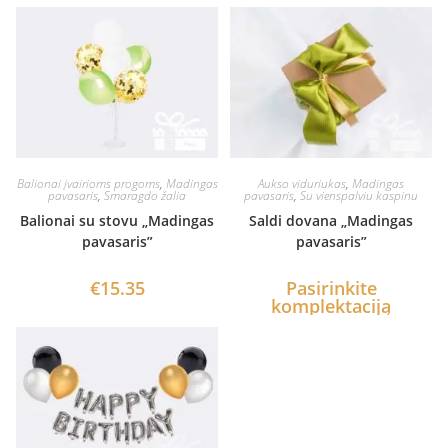
Balionai įvairioms progoms
,
Madingas
Aukso viduriukas
,
Madingas
pavasaris
,
Smaragdo žalia
pavasaris
,
Su vienspalviu kaspinu
Balionai su stovu „Madingas
Saldi dovana „Madingas
pavasaris”
pavasaris”
€
15.35
Pasirinkite
komplektaciją