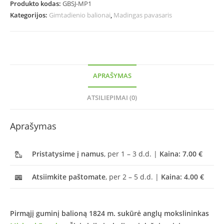
Produkto kodas:
GBSJ-MP1
Kategorijos:
Gimtadienio balionai
,
Madingas pavasaris
APRAŠYMAS
ATSILIEPIMAI (0)
Aprašymas
Pristatysime į namus
, per 1 – 3 d.d. |
Kaina: 7.00 €
Atsiimkite paštomate
, per 2 – 5 d.d. |
Kaina: 4.00 €
Pirmąjį guminį balioną 1824 m. sukūrė anglų mokslininkas