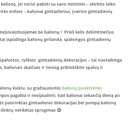
elionę, jei norisi pabūti su savo mintimis – skirkite laiko
ntės erdves – balionai gimtadieniui, įvairios gimtadienių
 neįsivaizduojamas be balionų ! Prieš kelis dešimtmečius
 tai įspūdinga balionų girlianda, spalvingos gimtadienių
 Spalvotos, ryškios gimtadienių dekoracijos – tai nuotaikinga
 balionais skaičiais ir tiesiog priblokškite spalvų ir
balionų kiekiu, su gražiausiomis
balionų puokštėmis
ompos pagalba ir nesijaudinti, kad balionai sekančią dieną po
asite pasirinktas gimtadienio dekoracijas bei pompą balionų
 ištiktų netikėtas sprogimas 😊