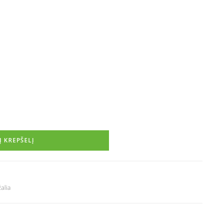
Į KREPŠELĮ
alia