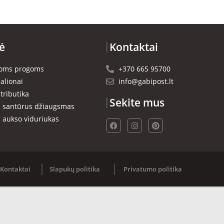
ė
Kontaktai
rioms progoms
+370 665 95700
alionai
info@gabipost.lt
tributika
Sekite mus
- santūrus džiaugsmas
- aukso viduriukas
Kontaktai
Slapukų politika
Privatumo politika