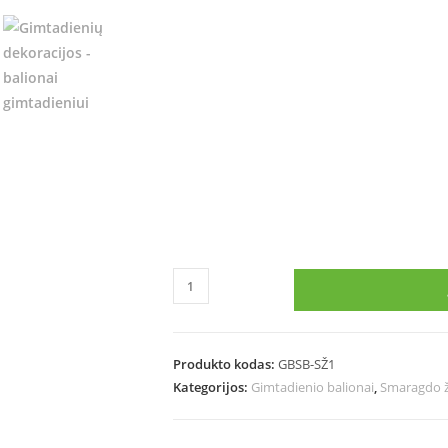
Produkto kodas:
GBSB-SŽ1
Kategorijos:
Gimtadienio balionai
,
Smaragdo ž