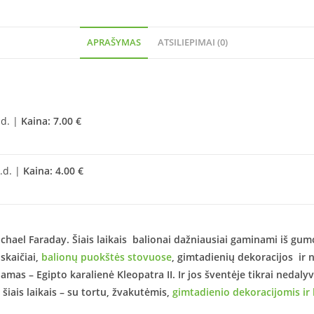
APRAŠYMAS
ATSILIEPIMAI (0)
.d. |
Kaina: 7.00 €
d.d. |
Kaina: 4.00 €
chael Faraday. Šiais laikais balionai dažniausiai gaminami iš gu
 skaičiai,
balionų puokštės stovuose
, gimtadienių dekoracijos ir 
mas – Egipto karalienė Kleopatra II. Ir jos šventėje tikrai nedal
iais laikais – su tortu, žvakutėmis,
gimtadienio dekoracijomis ir 