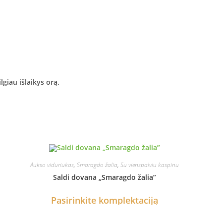
giau išlaikys orą.
Aukso viduriukas
,
Smaragdo žalia
,
Su vienspalviu kaspinu
Saldi dovana „Smaragdo žalia”
Pasirinkite komplektaciją