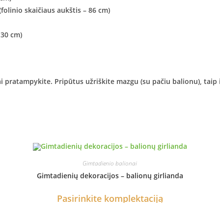
(folinio skaičiaus aukštis – 86 cm)
 30 cm)
 pratampykite. Pripūtus užriškite mazgu (su pačiu balionu), taip il
Gimtadienio balionai
Gimtadienių dekoracijos – balionų girlianda
Pasirinkite komplektaciją