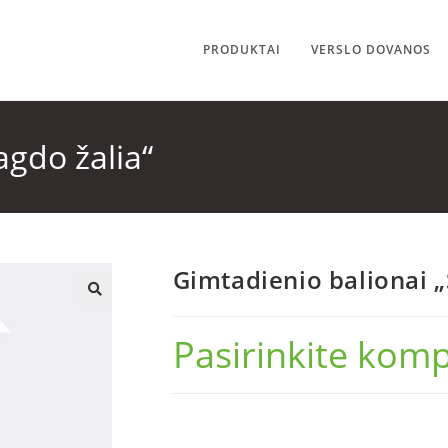
PRODUKTAI
VERSLO DOVANOS
gdo žalia“
Gimtadienio balionai 
🔍
Pasirinkite komp