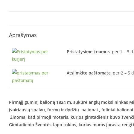
Aprašymas
Pristatysime į namus
, per 1 – 3 d
Atsiimkite paštomate
, per 2 – 5 
Pirmąjį guminį balioną 1824 m. sukūrė anglų mokslininkas Mi
įvairiausių spalvų, formų ir dydžių balionai , foliniai balionai
Žinoma, kad pirmoji moteris, kurios gimtadienis buvo švenčia
Gimtadienio Šventės tapo tokios, kurias mums įprasta rengti š