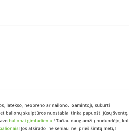
mos, latekso, neopreno ar nailono. Gamintojų sukurti
net balionų skulptūros nuostabiai tinka papuošti Jūsų šventę.
yvavo
balionai gimtadieniui
! Tačiau daug amžių nudundėjo, kol
balionais
! Jos atsirado ne seniau, nei prieš šimtą metų!