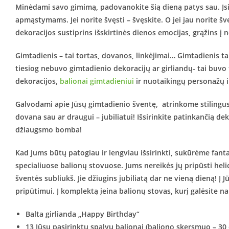
Minėdami savo gimimą, padovanokite šią dieną patys sau. Įsikla
apmąstymams. Jei norite švęsti – švęskite. O jei jau norite šv
dekoracijos sustiprins išskirtinės dienos emocijas, grąžins į
Gimtadienis – tai tortas, dovanos, linkėjimai… Gimtadienis 
tiesiog nebuvo gimtadienio dekoracijų ar girliandų- tai buvo 
dekoracijos,
balionai gimtadieniui
ir nuotaikingų personažų il
Galvodami apie Jūsų gimtadienio šventę, atrinkome stilingus 
dovana sau ar draugui – jubiliatui! Išsirinkite patinkančią dek
džiaugsmo bomba!
Kad Jums būtų patogiau ir lengviau išsirinkti, sukūrėme fanta
specialiuose balionų stovuose. Jums nereikės jų pripūsti heli
šventės subliukš. Jie džiugins jubiliatą dar ne vieną dieną! 
pripūtimui. Į komplektą įeina balionų stovas, kurį galėsite n
Balta girlianda „Happy Birthday“
13 Jūsų pasirinktų spalvų balionai (baliono skersmuo – 30