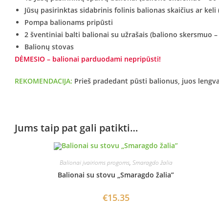
Jūsų pasirinktas sidabrinis folinis balionas skaičius ar keli 
Pompa balionams pripūsti
2 šventiniai balti balionai su užrašais (baliono skersmuo –
Balionų stovas
DĖMESIO – balionai parduodami nepripūsti!
REKOMENDACIJA:
Prieš pradedant pūsti balionus, juos lengvai
Jums taip pat gali patikti…
Balionai įvairioms progoms
,
Smaragdo žalia
Balionai su stovu „Smaragdo žalia”
€
15.35