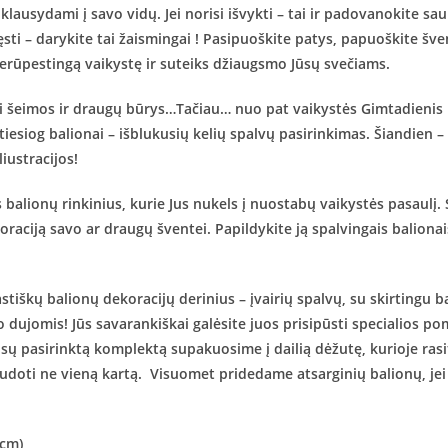
usydami į savo vidų. Jei norisi išvykti – tai ir padovanokite sau k
ęsti – darykite tai žaismingai ! Pasipuoškite patys, papuoškite šve
 nerūpestingą vaikystę ir suteiks džiaugsmo Jūsų svečiams.
tai šeimos ir draugų būrys…Tačiau… nuo pat vaikystės Gimtadienis
tiesiog balionai – išblukusių kelių spalvų pasirinkimas. Šiandien –
iustracijos!
balionų rinkinius, kurie Jus nukels į nuostabų vaikystės pasaulį.
oraciją savo ar draugų šventei. Papildykite ją spalvingais balionais,
stiškų balionų dekoracijų derinius – įvairių spalvų, su skirtingu 
o dujomis! Jūs savarankiškai galėsite juos prisipūsti specialios p
Į Jūsų pasirinktą komplektą supakuosime į dailią dėžutę, kurioje r
audoti ne vieną kartą. Visuomet pridedame atsarginių balionų, jei
 cm)