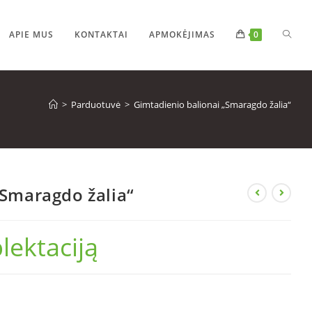
APIE MUS
KONTAKTAI
APMOKĖJIMAS
0
>
Parduotuvė
>
Gimtadienio balionai „Smaragdo žalia“
„Smaragdo žalia“
lektaciją