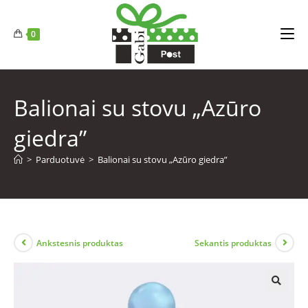
0
Balionai su stovu „Azūro
giedra”
>
Parduotuvė
>
Balionai su stovu „Azūro giedra”
Ankstesnis produktas
Sekantis produktas
🔍