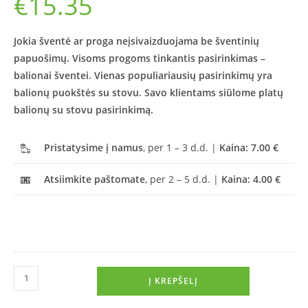
€
15.35
Jokia šventė ar proga neįsivaizduojama be šventinių
papuošimų. Visoms progoms tinkantis pasirinkimas –
balionai šventei. Vienas populiariausių pasirinkimų yra
balionų puokštės su stovu. Savo klientams siūlome platų
balionų su stovu pasirinkimą.
Pristatysime į namus
, per 1 – 3 d.d. |
Kaina: 7.00 €
Atsiimkite paštomate
, per 2 – 5 d.d. |
Kaina: 4.00 €
Į KREPŠELĮ