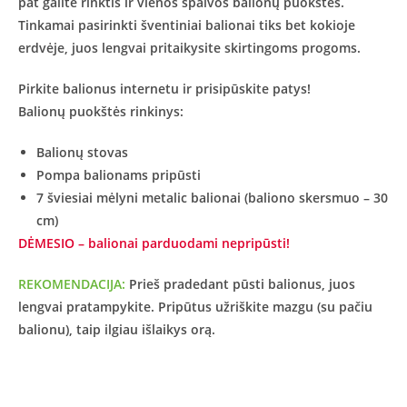
pat galite rinktis ir vienos spalvos balionų puokštes.
Tinkamai pasirinkti šventiniai balionai tiks bet kokioje
erdvėje, juos lengvai pritaikysite skirtingoms progoms.
Pirkite balionus internetu ir prisipūskite patys!
Balionų puokštės rinkinys:
Balionų stovas
Pompa balionams pripūsti
7 šviesiai mėlyni metalic balionai (baliono skersmuo – 30
cm)
DĖMESIO – balionai parduodami nepripūsti!
REKOMENDACIJA:
Prieš pradedant pūsti balionus, juos
lengvai pratampykite. Pripūtus užriškite mazgu (su pačiu
balionu), taip ilgiau išlaikys orą.