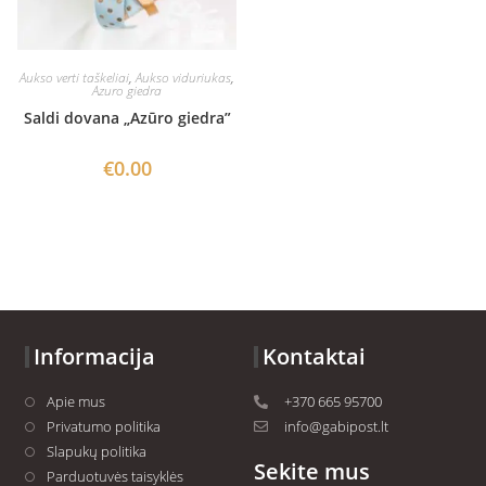
Aukso verti taškeliai
,
Aukso viduriukas
,
Azuro giedra
Saldi dovana „Azūro giedra”
€
0.00
Informacija
Kontaktai
Apie mus
+370 665 95700
Privatumo politika
info@gabipost.lt
Slapukų politika
Sekite mus
Parduotuvės taisyklės