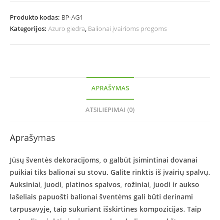
Produkto kodas:
BP-AG1
Kategorijos:
Azuro giedra
,
Balionai įvairioms progoms
APRAŠYMAS
ATSILIEPIMAI (0)
Aprašymas
Jūsų šventės dekoracijoms, o galbūt įsimintinai dovanai
puikiai tiks balionai su stovu. Galite rinktis iš įvairių spalvų.
Auksiniai, juodi, platinos spalvos, rožiniai, juodi ir aukso
lašeliais papuošti balionai šventėms gali būti derinami
tarpusavyje, taip sukuriant išskirtines kompozicijas. Taip