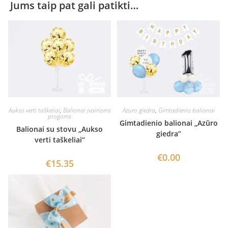
Jums taip pat gali patikti…
Aukso verti taškeliai
,
Balionai įvairioms
Azuro giedra
,
Gimtadienio balionai
progoms
Gimtadienio balionai „Azūro
Balionai su stovu „Aukso
giedra”
verti taškeliai”
€
0.00
€
15.35