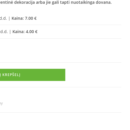
ventinė dekoracija arba jie gali tapti nuotaikinga dovana.
 d.d. |
Kaina: 7.00 €
 d.d. |
Kaina: 4.00 €
Į KREPŠELĮ
ey