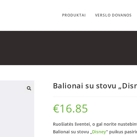
PRODUKTAI
VERSLO DOVANOS
Balionai su stovu „Dis
🔍
€
16.85
Ruošiatės šventei, o gal norite nustebi
Balionai su stovu „
Disney
“ puikus pasir