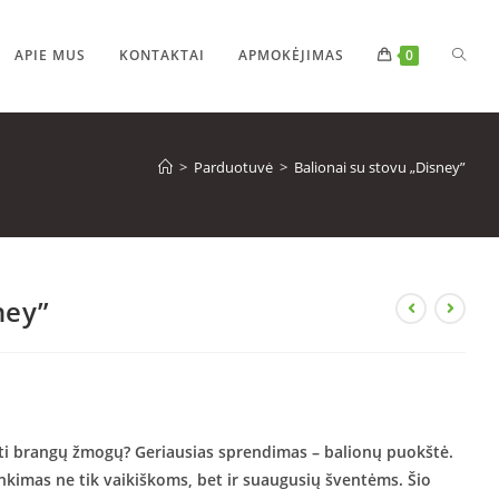
APIE MUS
KONTAKTAI
APMOKĖJIMAS
0
>
Parduotuvė
>
Balionai su stovu „Disney”
ney”
nti brangų žmogų? Geriausias sprendimas – balionų puokštė.
inkimas ne tik vaikiškoms, bet ir suaugusių šventėms. Šio