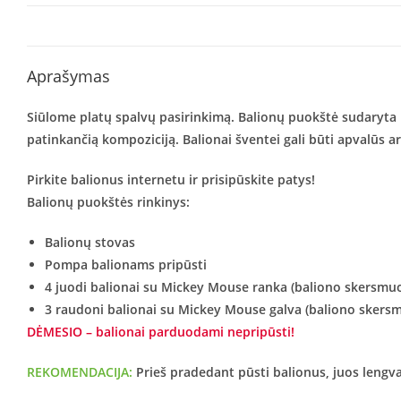
Aprašymas
Siūlome platų spalvų pasirinkimą. Balionų puokštė sudaryta iš 
patinkančią kompoziciją. Balionai šventei gali būti apvalūs
Pirkite balionus internetu ir prisipūskite patys!
Balionų puokštės rinkinys:
Balionų stovas
Pompa balionams pripūsti
4 juodi balionai su Mickey Mouse ranka (baliono skersmuo
3 raudoni balionai su Mickey Mouse galva (baliono skers
DĖMESIO – balionai parduodami nepripūsti!
REKOMENDACIJA:
Prieš pradedant pūsti balionus, juos lengvai