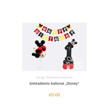
Disney
,
Gimtadienio balionai
Gimtadienio balionai „Disney”
€
0.00