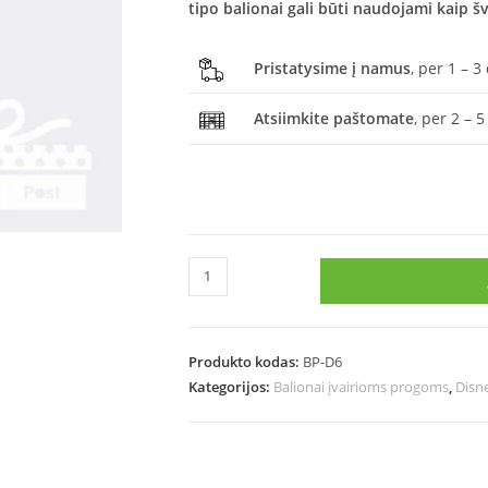
tipo balionai gali būti naudojami kaip š
Pristatysime į namus
, per 1 – 3
Atsiimkite paštomate
, per 2 – 5
Produkto kodas:
BP-D6
Kategorijos:
Balionai įvairioms progoms
,
Disn