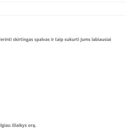
inti skirtingas spalvas ir taip sukurti Jums labiausiai
giau išlaikys orą.