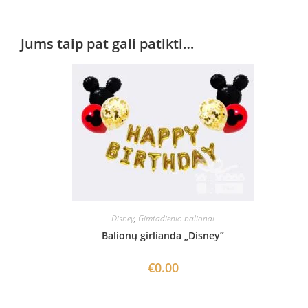
Jums taip pat gali patikti…
Disney
,
Gimtadienio balionai
Balionų girlianda „Disney”
€
0.00