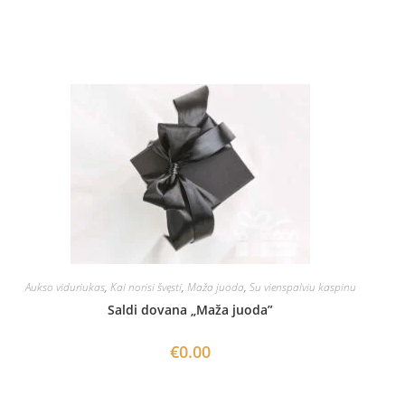
Aukso viduriukas
,
Kai norisi švęsti
,
Maža juoda
,
Su vienspalviu kaspinu
Saldi dovana „Maža juoda”
€
0.00