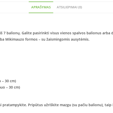
APRAŠYMAS
ATSILIEPIMAI (0)
7 balionų. Galite pasirinkti visus vienos spalvos balionus arba der
 arba Mikimauzo formos – su žaismingomis ausytėmis.
 – 30 cm)
muo – 30 cm)
 pratampykite. Pripūtus užriškite mazgu (su pačiu balionu), taip il