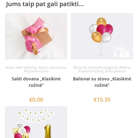
Jums taip pat gali patikti…
Aukso verti taškeliai
,
Aukso viduriukas
,
Balionai įvairioms progoms
,
Biežinė
,
Klasikinė rožinė
Klasikinė rožinė
,
Šalta platina
Saldi dovana „Klasikinė
Balionai su stovu „Klasikinė
rožinė”
rožinė”
€
0.00
€
15.35