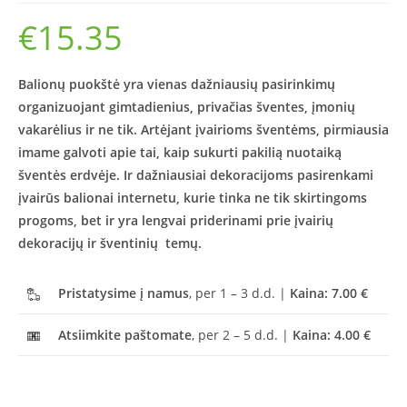
€
15.35
Balionų puokštė yra vienas dažniausių pasirinkimų
organizuojant gimtadienius, privačias šventes, įmonių
vakarėlius ir ne tik. Artėjant įvairioms šventėms, pirmiausia
imame galvoti apie tai, kaip sukurti pakilią nuotaiką
šventės erdvėje. Ir dažniausiai dekoracijoms pasirenkami
įvairūs balionai internetu, kurie tinka ne tik skirtingoms
progoms, bet ir yra lengvai priderinami prie įvairių
dekoracijų ir šventinių temų.
Pristatysime į namus
, per 1 – 3 d.d. |
Kaina: 7.00 €
Atsiimkite paštomate
, per 2 – 5 d.d. |
Kaina: 4.00 €