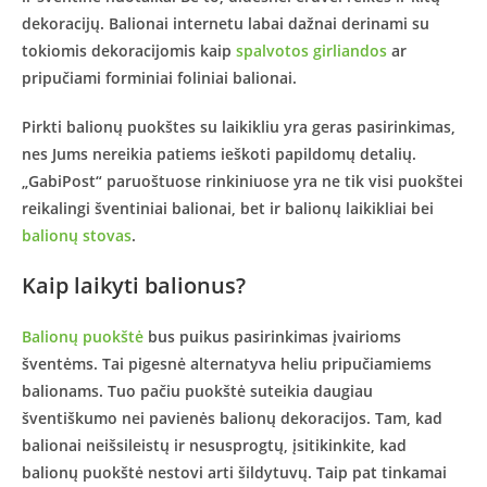
dekoracijų. Balionai internetu labai dažnai derinami su
tokiomis dekoracijomis kaip
spalvotos girliandos
ar
pripučiami forminiai foliniai balionai.
Pirkti balionų puokštes su laikikliu yra geras pasirinkimas,
nes Jums nereikia patiems ieškoti papildomų detalių.
„GabiPost“ paruoštuose rinkiniuose yra ne tik visi puokštei
reikalingi šventiniai balionai, bet ir balionų laikikliai bei
balionų stovas
.
Kaip laikyti balionus?
Balionų puokštė
bus puikus pasirinkimas įvairioms
šventėms. Tai pigesnė alternatyva heliu pripučiamiems
balionams. Tuo pačiu puokštė suteikia daugiau
šventiškumo nei pavienės balionų dekoracijos. Tam, kad
balionai neišsileistų ir nesusprogtų, įsitikinkite, kad
balionų puokštė nestovi arti šildytuvų. Taip pat tinkamai