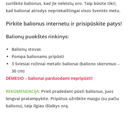
suriškite balionus, kad jie neleistų oro. Taip būsite tikri,
kad balionai atrodys nepriekaištingai visos šventės metu.
Pirkite balionus internetu ir prisipūskite patys!
Balionų puokštės rinkinys:
Balionų stovas
Pompa balionams pripūsti
3 šviesiai rožiniai metalic balionai (baliono skersmuo –
30 cm)
DĖMESIO – balionai parduodami nepripūsti!
REKOMENDACIJA:
Prieš pradedant pūsti balionus, juos
lengvai pratampykite. Pripūtus užriškite mazgu (su pačiu
balionu), taip ilgiau išlaikys orą.