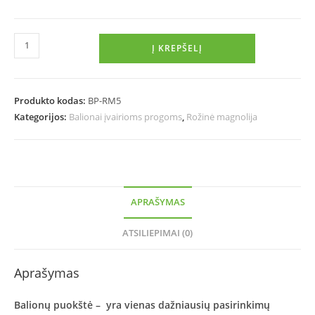
Į KREPŠELĮ
Produkto kodas:
BP-RM5
Kategorijos:
Balionai įvairioms progoms
,
Rožinė magnolija
APRAŠYMAS
ATSILIEPIMAI (0)
Aprašymas
Balionų puokštė – yra vienas dažniausių pasirinkimų