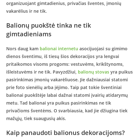
organizuojant gimtadienius, privačias šventes, įmonių
vakarėlius ir ne tik.
Balionų puokštė tinka ne tik
gimtadieniams
Nors daug kam
balionai internetu
asocijuojasi su gimimo
dienos šventimu, iš tiesų šios dekoracijos yra lengvai
pritaikomos visoms progoms: vestuvėms, krikštynoms,
išleistuvėms ir ne tik. Pavyzdžiui,
balionų stovas
yra puikus
pasirinkimas įmonių vakarėliuose. Jie dažniausiai statomi
prie foto sienėlių arba įėjimo. Taip pat tokie šventiniai
balionai puokštėje labai dažnai statomi įvairių atidarymų
metu. Tad balionai yra puikus pasirinkimas ne tik
privačioms šventėms. O svarbiausia, kad jie džiugina tiek
mažųjų, tiek suaugusių akis.
Kaip panaudoti balionus dekoracijoms?