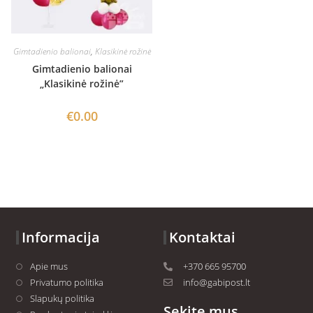
Gimtadienio balionai
,
Klasikinė rožinė
Gimtadienio balionai
„Klasikinė rožinė”
€
0.00
Informacija
Kontaktai
Apie mus
+370 665 95700
Privatumo politika
info@gabipost.lt
Slapukų politika
Sekite mus