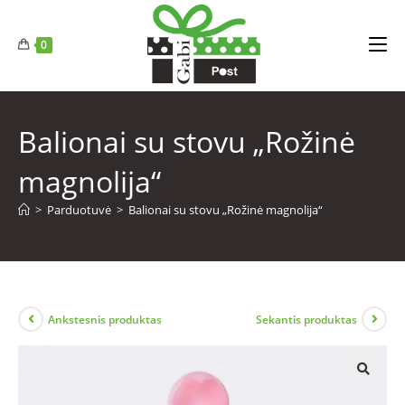
0
Balionai su stovu „Rožinė
magnolija“
>
Parduotuvė
>
Balionai su stovu „Rožinė magnolija“
Ankstesnis produktas
Sekantis produktas
🔍