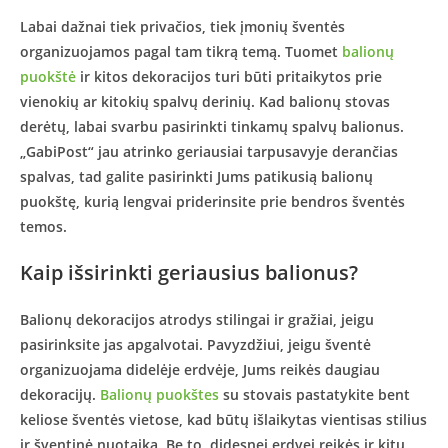
Labai dažnai tiek privačios, tiek įmonių šventės
organizuojamos pagal tam tikrą temą. Tuomet
balionų
puokštė
ir kitos dekoracijos turi būti pritaikytos prie
vienokių ar kitokių spalvų derinių. Kad balionų stovas
derėtų, labai svarbu pasirinkti tinkamų spalvų balionus.
„GabiPost“ jau atrinko geriausiai tarpusavyje derančias
spalvas, tad galite pasirinkti Jums patikusią balionų
puokštę, kurią lengvai priderinsite prie bendros šventės
temos.
Kaip išsirinkti geriausius balionus?
Balionų dekoracijos atrodys stilingai ir gražiai, jeigu
pasirinksite jas apgalvotai. Pavyzdžiui, jeigu šventė
organizuojama didelėje erdvėje, Jums reikės daugiau
dekoracijų.
Balionų puokštes
su stovais pastatykite bent
keliose šventės vietose, kad būtų išlaikytas vientisas stilius
ir šventinė nuotaika. Be to, didesnei erdvei reikės ir kitų