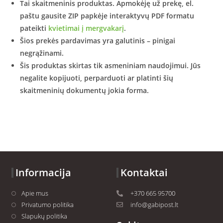
Tai skaitmeninis produktas.
Apmokėję už prekę, el.
paštu gausite ZIP papkėje interaktyvų PDF formatu
pateikti
kvietimai į mergvakarį
.
Šios prekės pardavimas yra galutinis – pinigai
negrąžinami.
Šis produktas skirtas tik asmeniniam naudojimui.
Jūs
negalite kopijuoti, perparduoti ar platinti šių
skaitmeninių dokumentų jokia forma.
Informacija
Kontaktai
Apie mus
+370 665 95700
Privatumo politika
info@gabipost.lt
Slapukų politika