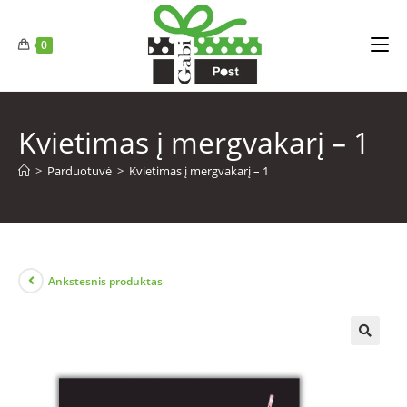
0
Kvietimas į mergvakarį – 1
>
Parduotuvė
>
Kvietimas į mergvakarį – 1
Ankstesnis produktas
🔍