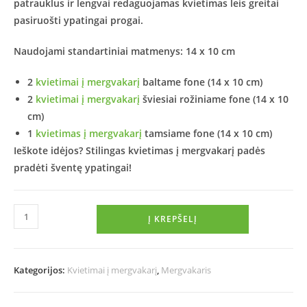
patrauklus ir lengvai redaguojamas kvietimas leis greitai
pasiruošti ypatingai progai.
Naudojami standartiniai matmenys: 14 x 10 cm
2
kvietimai į mergvakarį
baltame fone (14 x 10 cm)
2
kvietimai į mergvakarį
šviesiai rožiniame fone (14 x 10
cm)
1
kvietimas į mergvakarį
tamsiame fone (14 x 10 cm)
Ieškote idėjos? Stilingas kvietimas į mergvakarį padės
pradėti šventę ypatingai!
Į KREPŠELĮ
Kategorijos:
Kvietimai į mergvakarį
,
Mergvakaris