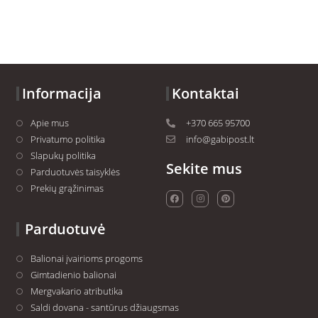
Informacija
Kontaktai
Apie mus
+370 665 95700
Privatumo politika
info@gabipost.lt
Slapukų politika
Sekite mus
Parduotuvės taisyklės
Prekių grąžinimas
Parduotuvė
Balionai įvairioms progoms
Gimtadienio balionai
Mergvakario atributika
Saldi dovana - santūrus džiaugsmas