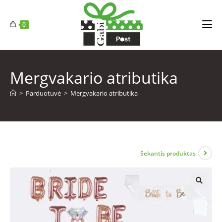
0
Mergvakario atributika
>
Parduotuvė
>
Mergvakario atributika
Sekantis produktas
🔍