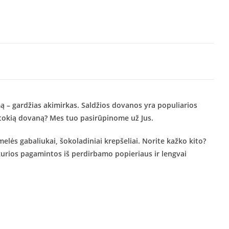
mą – gardžias akimirkas. Saldžios dovanos yra populiarios
 tokią dovaną? Mes tuo pasirūpinome už Jus.
elės gabaliukai, šokoladiniai krepšeliai. Norite kažko kito?
 kurios pagamintos iš perdirbamo popieriaus ir lengvai