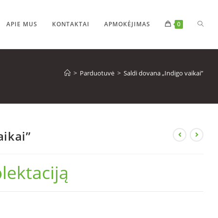
APIE MUS
KONTAKTAI
APMOKĖJIMAS
0
>
Parduotuvė
>
Saldi dovana „Indigo vaikai”
aikai”
lektaciją