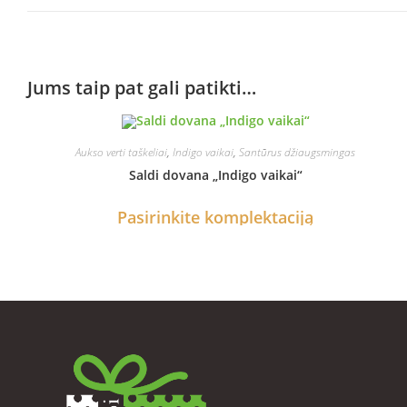
Jums taip pat gali patikti…
Aukso verti taškeliai
,
Indigo vaikai
,
Santūrus džiaugsmingas
Saldi dovana „Indigo vaikai“
Pasirinkite komplektaciją