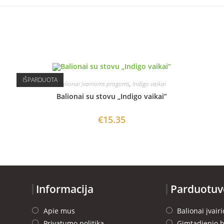
IŠPARDUOTA
Balionai įvairioms progoms
,
Indigo vaikai
Balionai su stovu „Indigo vaikai”
€
15.35
Informacija
Parduotuv
Apie mus
Balionai įvai
Privatumo politika
Gimtadienio b