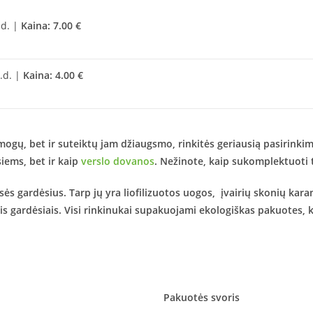
.d. |
Kaina: 7.00 €
d.d. |
Kaina: 4.00 €
mogų, bet ir suteiktų jam džiaugsmo, rinkitės geriausią pasirinki
siems, bet ir kaip
verslo dovanos
. Nežinote, kaip sukomplektuoti
s gardėsius. Tarp jų yra liofilizuotos uogos, įvairių skonių karam
ktais gardėsiais. Visi rinkinukai supakuojami ekologiškas pakuotes,
Pakuotės svoris