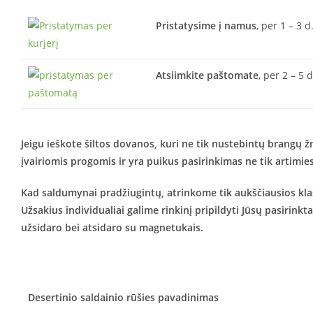
Pristatysime į namus
, per 1 – 3 d
Atsiimkite paštomate
, per 2 – 5 
Jeigu ieškote šiltos dovanos, kuri ne tik nustebintų brangų ž
įvairiomis progomis ir yra puikus pasirinkimas ne tik artimie
Kad saldumynai pradžiugintų, atrinkome tik aukščiausios klasė
Užsakius individualiai galime rinkinį pripildyti Jūsų pasirin
užsidaro bei atsidaro su magnetukais.
Desertinio saldainio rūšies pavadinimas