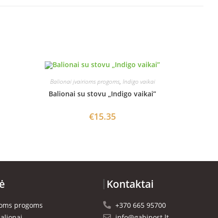
Balionai įvairioms progoms
,
Indigo vaikai
Balionai su stovu „Indigo vaikai”
€
15.35
ė
Kontaktai
rioms progoms
+370 665 95700
alionai
info@gabipost.lt