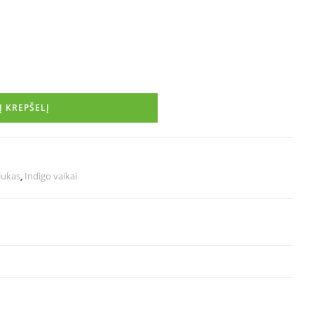
Į KREPŠELĮ
iukas
,
Indigo vaikai