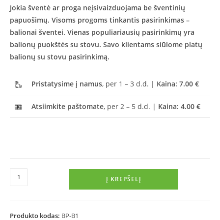
Jokia šventė ar proga neįsivaizduojama be šventinių
papuošimų. Visoms progoms tinkantis pasirinkimas –
balionai šventei. Vienas populiariausių pasirinkimų yra
balionų puokštės su stovu. Savo klientams siūlome platų
balionų su stovu pasirinkimą.
Pristatysime į namus
, per 1 – 3 d.d. |
Kaina: 7.00 €
Atsiimkite paštomate
, per 2 – 5 d.d. |
Kaina: 4.00 €
Į KREPŠELĮ
Produkto kodas:
BP-B1