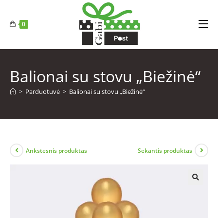
0
Balionai su stovu „Biežinė“
>
Parduotuvė
>
Balionai su stovu „Biežinė“
Ankstesnis produktas
Sekantis produktas
🔍