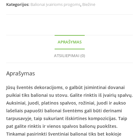
Kategorijos:
Balionai įvairioms progoms
,
Biežinė
APRAŠYMAS
ATSILIEPIMAI (0)
Aprašymas
Jūsų šventės dekoracijoms, o galbūt įsimintinai dovanai
puikiai tiks balionai su stovu. Galite rinktis iš įvairių spalvų.
Auksiniai, juodi, platinos spalvos, rožiniai, juodi ir aukso
lašeliais papuošti balionai šventėms gali būti derinami
tarpusavyje, taip sukuriant išskirtines kompozicijas. Taip
pat galite rinktis ir vienos spalvos balionų puokštes.
Tinkamai pasirinkti šventiniai balionai tiks bet kokioje