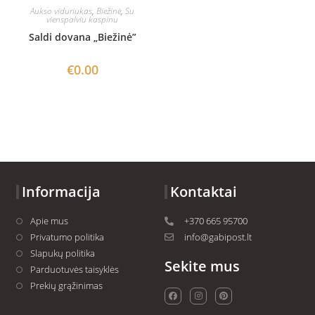
Aukso viduriukas
,
Biežinė
,
Su
vienspalviu kaspinu
Saldi dovana „Biežinė”
€
0.00
Informacija
Kontaktai
Apie mus
+370 665 95700
Privatumo politika
info@gabipost.lt
Slapukų politika
Sekite mus
Parduotuvės taisyklės
Prekių grąžinimas