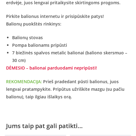
erdvėje, juos lengvai pritaikysite skirtingoms progoms.
Pirkite balionus internetu ir prisipūskite patys!
Balionų puokštės rinkinys:
Balionų stovas
Pompa balionams pripūsti
7 biežinės spalvos metalic balionai (baliono skersmuo –
30 cm)
DĖMESIO – balionai parduodami nepripūsti!
REKOMENDACIJA:
Prieš pradedant pūsti balionus, juos
lengvai pratampykite. Pripūtus užriškite mazgu (su pačiu
balionu), taip ilgiau išlaikys orą.
Jums taip pat gali patikti…