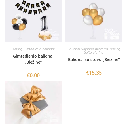
Biežinė
,
Gimtadienio balionai
Balionai įvairioms progoms
,
Biežinė
,
Šalta platina
Gimtadienio balionai
Balionai su stovu „Biežinė”
„Biežinė”
€
15.35
€
0.00