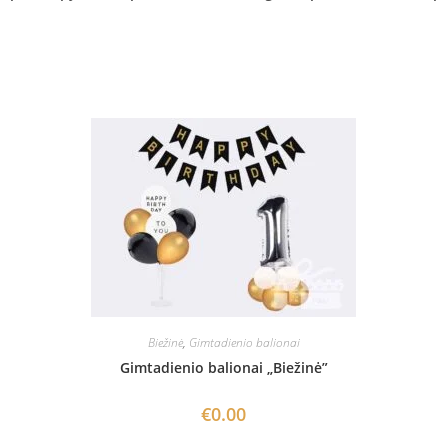
Biežinė
,
Gimtadienio balionai
Gimtadienio balionai „Biežinė”
€
0.00