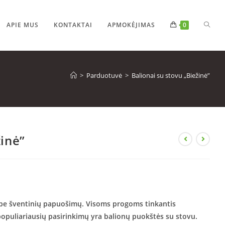
APIE MUS
KONTAKTAI
APMOKĖJIMAS
0
>
Parduotuvė
>
Balionai su stovu „Biežinė”
žinė”
 be šventinių papuošimų. Visoms progoms tinkantis
 populiariausių pasirinkimų yra balionų puokštės su stovu.