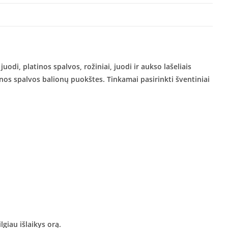
juodi, platinos spalvos, rožiniai, juodi ir aukso lašeliais
ienos spalvos balionų puokštes. Tinkamai pasirinkti šventiniai
giau išlaikys orą.