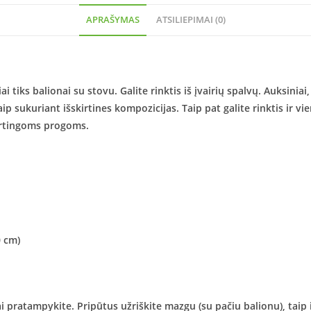
APRAŠYMAS
ATSILIEPIMAI (0)
tiks balionai su stovu. Galite rinktis iš įvairių spalvų. Auksiniai, 
p sukuriant išskirtines kompozicijas. Taip pat galite rinktis ir v
kirtingoms progoms.
0 cm)
 pratampykite. Pripūtus užriškite mazgu (su pačiu balionu), taip il