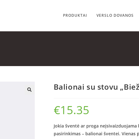
PRODUKTAI
VERSLO DOVANOS
Balionai su stovu „Bie
🔍
€
15.35
Jokia šventė ar proga neįsivaizduojama
pasirinkimas – balionai šventei. Vienas