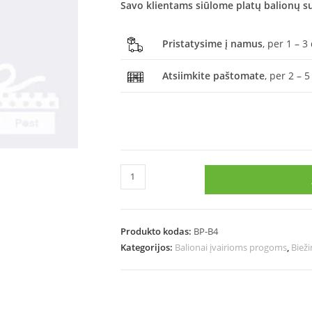
Savo klientams siūlome platų balionų su
Pristatysime į namus
, per 1 – 3
Atsiimkite paštomate
, per 2 – 5
Produkto kodas:
BP-B4
Kategorijos:
Balionai įvairioms progoms
,
Bieži