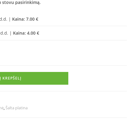
 stovu pasirinkimą.
 d.d. |
Kaina: 7.00 €
 d.d. |
Kaina: 4.00 €
Į KREPŠELĮ
nė
,
Šalta platina