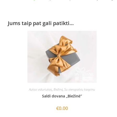
Jums taip pat gali patikti…
Aukso viduriukas
,
Biežinė
,
Su vienspalviu kaspinu
Saldi dovana „Biežinė”
€
0.00