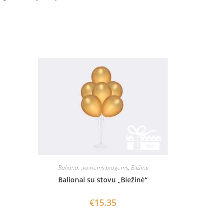
Balionai įvairioms progoms
,
Biežinė
Balionai su stovu „Biežinė“
€
15.35