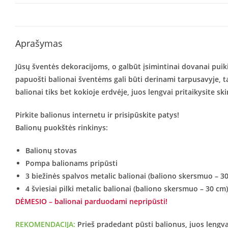
Aprašymas
Jūsų šventės dekoracijoms, o galbūt įsimintinai dovanai puikiai 
papuošti balionai šventėms gali būti derinami tarpusavyje, tai
balionai tiks bet kokioje erdvėje, juos lengvai pritaikysite s
Pirkite balionus internetu ir prisipūskite patys!
Balionų puokštės rinkinys:
Balionų stovas
Pompa balionams pripūsti
3 biežinės spalvos metalic balionai (baliono skersmuo – 3
4 šviesiai pilki metalic balionai (baliono skersmuo – 30 cm)
DĖMESIO – balionai parduodami nepripūsti!
REKOMENDACIJA:
Prieš pradedant pūsti balionus, juos lengvai