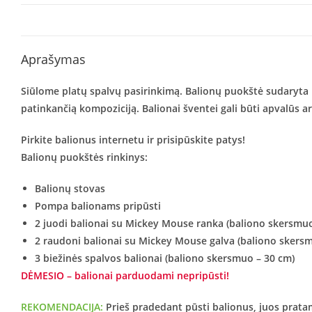
Aprašymas
Siūlome platų spalvų pasirinkimą. Balionų puokštė sudaryta iš 
patinkančią kompoziciją. Balionai šventei gali būti apvalūs
Pirkite balionus internetu ir prisipūskite patys!
Balionų puokštės rinkinys:
Balionų stovas
Pompa balionams pripūsti
2 juodi balionai su Mickey Mouse ranka (baliono skersmuo
2 raudoni balionai su Mickey Mouse galva (baliono skers
3 biežinės spalvos balionai (baliono skersmuo – 30 cm)
DĖMESIO – balionai parduodami nepripūsti!
REKOMENDACIJA:
Prieš pradedant pūsti balionus, juos pratamp