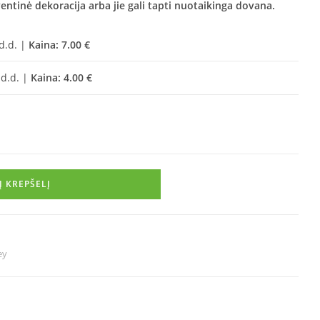
ventinė dekoracija arba jie gali tapti nuotaikinga dovana.
 d.d. |
Kaina: 7.00 €
 d.d. |
Kaina: 4.00 €
Į KREPŠELĮ
ey