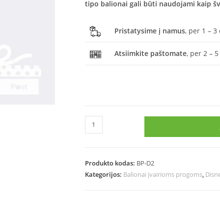
tipo balionai gali būti naudojami kaip š
Pristatysime į namus
, per 1 – 3
Atsiimkite paštomate
, per 2 – 5
Produkto kodas:
BP-D2
Kategorijos:
Balionai įvairioms progoms
,
Disn