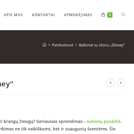
APIE MUS
KONTAKTAI
APMOKĖJIMAS
0
>
Parduotuvė
>
Balionai su stovu „Disney“
ney“
inti brangų žmogų? Geriausias sprendimas –
balionų puokštė
.
inkimas ne tik vaikiškoms, bet ir suaugusių šventėms. Šio