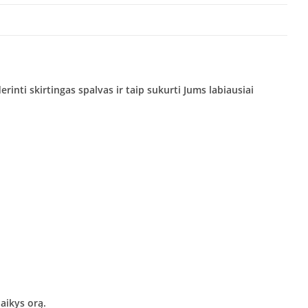
inti skirtingas spalvas ir taip sukurti Jums labiausiai
aikys orą.