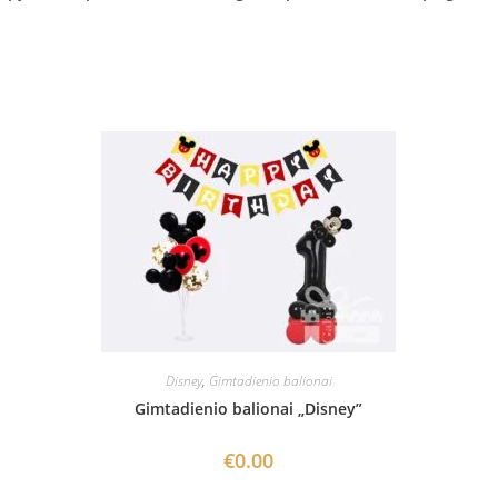
Disney
,
Gimtadienio balionai
Gimtadienio balionai „Disney”
€
0.00