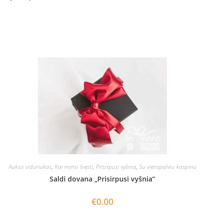
Aukso viduriukas
,
Kai norisi švęsti
,
Prisirpusi vyšnia
,
Su vienspalviu kaspinu
Saldi dovana „Prisirpusi vyšnia”
€
0.00