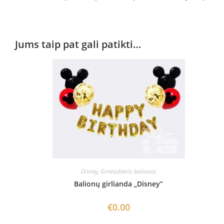
Jums taip pat gali patikti…
Disney
,
Gimtadienio balionai
Balionų girlianda „Disney”
€
0.00