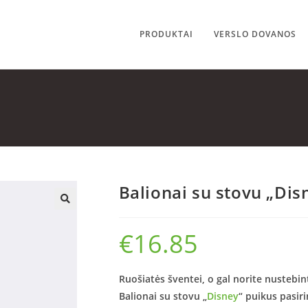
PRODUKTAI
VERSLO DOVANOS
Balionai su stovu „Dis
🔍
€
16.85
Ruošiatės šventei, o gal norite nusteb
Balionai su stovu „
Disney
“ puikus pasir