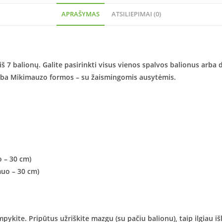
APRAŠYMAS
ATSILIEPIMAI (0)
7 balionų. Galite pasirinkti visus vienos spalvos balionus arba der
 arba Mikimauzo formos – su žaismingomis ausytėmis.
 – 30 cm)
muo – 30 cm)
ykite. Pripūtus užriškite mazgu (su pačiu balionu), taip ilgiau išl