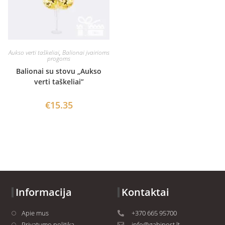
Aukso verti taškeliai
,
Balionai įvairioms
progoms
Balionai su stovu „Aukso
verti taškeliai”
€
15.35
Informacija
Kontaktai
Apie mus
+370 665 95700
Privatumo politika
info@gabipost.lt