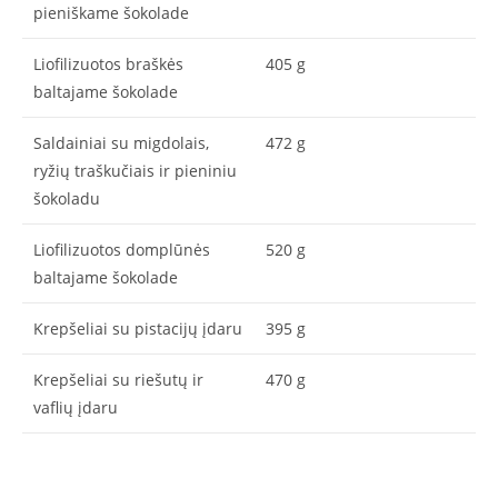
pieniškame šokolade
Liofilizuotos braškės
405 g
baltajame šokolade
Saldainiai su migdolais,
472 g
ryžių traškučiais ir pieniniu
šokoladu
Liofilizuotos domplūnės
520 g
baltajame šokolade
Krepšeliai su pistacijų įdaru
395 g
Krepšeliai su riešutų ir
470 g
vaflių įdaru