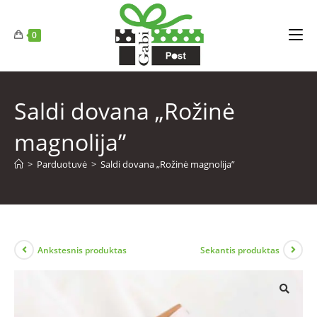
0
Saldi dovana „Rožinė
magnolija”
>
Parduotuvė
>
Saldi dovana „Rožinė magnolija”
Ankstesnis produktas
Sekantis produktas
🔍