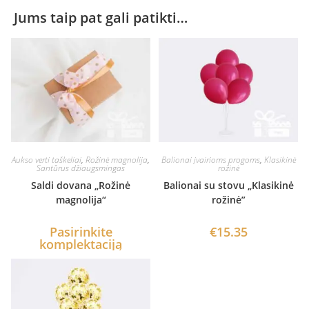
Jums taip pat gali patikti…
Aukso verti taškeliai
,
Rožinė magnolija
,
Balionai įvairioms progoms
,
Klasikinė
Santūrus džiaugsmingas
rožinė
Saldi dovana „Rožinė
Balionai su stovu „Klasikinė
magnolija“
rožinė”
Pasirinkite
€
15.35
komplektaciją