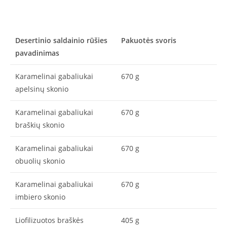
Desertinio saldainio rūšies
Pakuotės svoris
pavadinimas
Karamelinai gabaliukai
670 g
apelsinų skonio
Karamelinai gabaliukai
670 g
braškių skonio
Karamelinai gabaliukai
670 g
obuolių skonio
Karamelinai gabaliukai
670 g
imbiero skonio
Liofilizuotos braškės
405 g