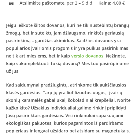
Atsiimkite paštomate
, per 2 – 5 d.d. |
Kaina: 4.00 €
Jeigu ieškote šiltos dovanos, kuri ne tik nustebintų brangų
žmogų, bet ir suteiktų jam džiaugsmo, rinkitės geriausią
pasirinkimą – gardžias akimirkas. Saldžios dovanos yra
populiarios įvairiomis progomis ir yra puikus pasirinkimas
ne tik artimiesiems, bet ir kaip
verslo dovanos
. Nežinote,
kaip sukomplektuoti tokią dovaną? Mes tuo pasirūpinome
už Jus.
Kad saldumynai pradžiugintų, atrinkome tik aukščiausios
klasės gardėsius. Tarp jų yra liofilizuotos uogos, įvairių
skonių karamelės gabaliukai, šokoladiniai krepšeliai. Norite
kažko kito? Užsakius individualiai galime rinkinį pripildyti
Jūsų pasirinktais gardėsiais. Visi rinkinukai supakuojami
ekologiškas pakuotes, kurios pagamintos iš perdirbamo
popieriaus ir lengvai užsidaro bei atsidaro su magnetukais.