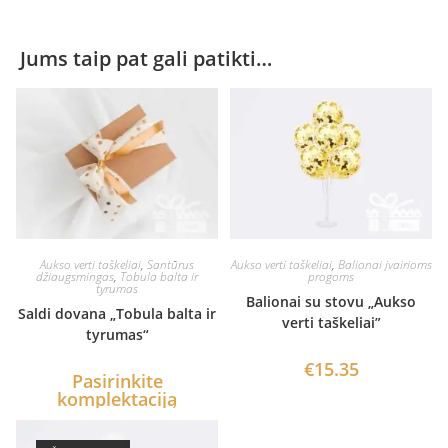
Jums taip pat gali patikti…
Aukso verti taškeliai
,
Santūrus
Aukso verti taškeliai
,
Balionai įvairioms
džiaugsmingas
,
Tobula balta ir
progoms
tyrumas
Balionai su stovu „Aukso
Saldi dovana „Tobula balta ir
verti taškeliai”
tyrumas“
€
15.35
Pasirinkite
komplektaciją