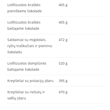
Liofilizuotos braškės
405 g
pieniškame šokolade
Liofilizuotos braškės
405 g
baltajame šokolade
Saldainiai su migdolais,
472 g
ryžių traškučiais ir pieniniu
šokoladu
Liofilizuotos domplūnės
520 g
baltajame šokolade
Krepšeliai su pistacijų įdaru
395 g
Krepšeliai su riešutų ir
470 g
vaflių įdaru