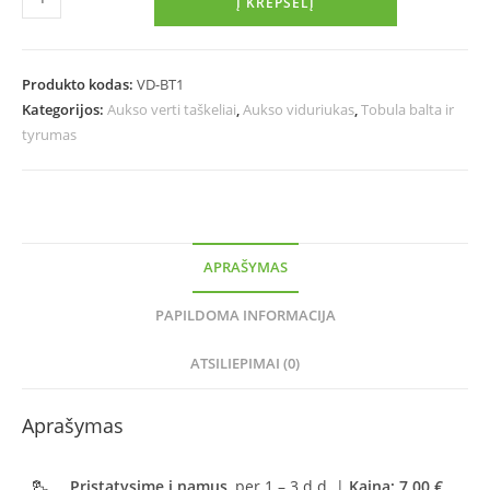
Į KREPŠELĮ
Produkto kodas:
VD-BT1
Kategorijos:
Aukso verti taškeliai
,
Aukso viduriukas
,
Tobula balta ir
tyrumas
APRAŠYMAS
PAPILDOMA INFORMACIJA
ATSILIEPIMAI (0)
Aprašymas
Pristatysime į namus
, per 1 – 3 d.d. |
Kaina: 7.00 €