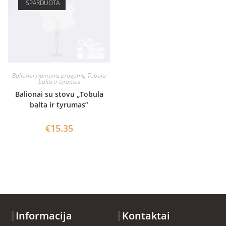
IŠPARDUOTA
Balionai įvairioms progoms
,
Tobula
balta ir tyrumas
Balionai su stovu „Tobula
balta ir tyrumas”
€
15.35
Informacija
Kontaktai