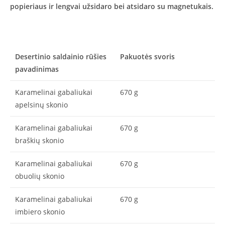
popieriaus ir lengvai užsidaro bei atsidaro su magnetukais.
Desertinio saldainio rūšies
Pakuotės svoris
pavadinimas
Karamelinai gabaliukai
670 g
apelsinų skonio
Karamelinai gabaliukai
670 g
braškių skonio
Karamelinai gabaliukai
670 g
obuolių skonio
Karamelinai gabaliukai
670 g
imbiero skonio