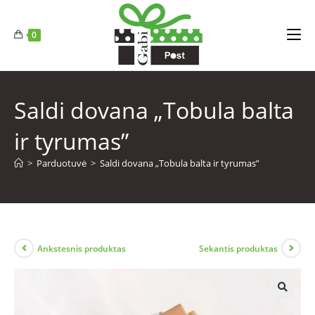
0
Saldi dovana „Tobula balta
ir tyrumas”
>
Parduotuvė
>
Saldi dovana „Tobula balta ir tyrumas”
Ankstesnis produktas
Sekantis produktas
🔍