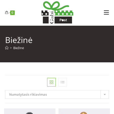
0
Biežinė
>
Biežinė
Numatytasis rikiavimas