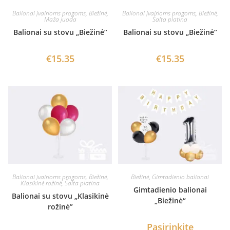
Balionai įvairioms progoms
,
Biežinė
,
Balionai įvairioms progoms
,
Biežinė
,
Maža juoda
Šalta platina
Balionai su stovu „Biežinė”
Balionai su stovu „Biežinė”
€
15.35
€
15.35
Balionai įvairioms progoms
,
Biežinė
,
Biežinė
,
Gimtadienio balionai
Klasikinė rožinė
,
Šalta platina
Gimtadienio balionai
Balionai su stovu „Klasikinė
„Biežinė“
rožinė”
Pasirinkite