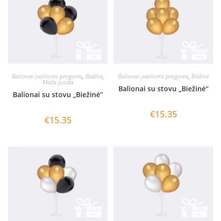
Balionai įvairioms progoms
,
Biežinė
,
Balionai įvairioms progoms
,
Biežinė
Maža juoda
Balionai su stovu „Biežinė“
Balionai su stovu „Biežinė”
€
15.35
€
15.35