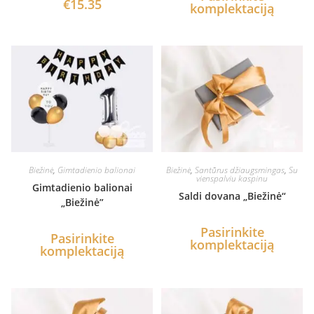
€
15.35
komplektaciją
Biežinė
,
Gimtadienio balionai
Biežinė
,
Santūrus džiaugsmingas
,
Su
vienspalviu kaspinu
Gimtadienio balionai
Saldi dovana „Biežinė“
„Biežinė”
Pasirinkite
Pasirinkite
komplektaciją
komplektaciją