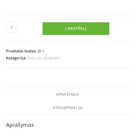
Į KREPŠELĮ
Produkto kodas:
JB-1
Kategorija:
Pats sau dizaineris
APRAŠYMAS
ATSILIEPIMAI (0)
Aprašymas