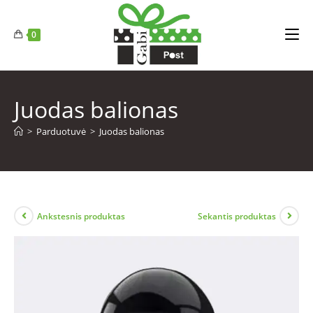
0
Juodas balionas
>
Parduotuvė
>
Juodas balionas
Ankstesnis produktas
Sekantis produktas