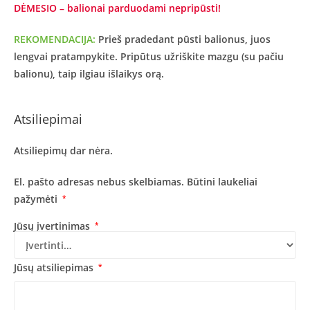
DĖMESIO – balionai parduodami nepripūsti!
REKOMENDACIJA:
Prieš pradedant pūsti balionus, juos
lengvai pratampykite. Pripūtus užriškite mazgu (su pačiu
balionu), taip ilgiau išlaikys orą.
Atsiliepimai
Atsiliepimų dar nėra.
El. pašto adresas nebus skelbiamas.
Būtini laukeliai
pažymėti
*
Jūsų įvertinimas
*
Jūsų atsiliepimas
*