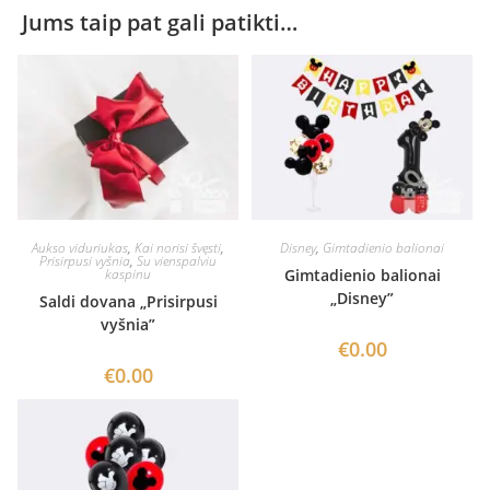
Jums taip pat gali patikti…
Aukso viduriukas
,
Kai norisi švęsti
,
Disney
,
Gimtadienio balionai
Prisirpusi vyšnia
,
Su vienspalviu
kaspinu
Gimtadienio balionai
„Disney”
Saldi dovana „Prisirpusi
vyšnia”
€
0.00
€
0.00