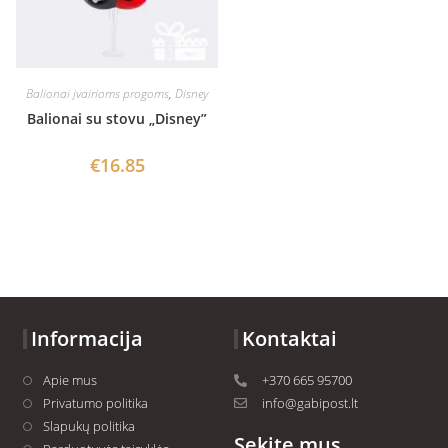
Balionai įvairioms progoms
,
Disney
Balionai su stovu „Disney”
€
16.85
Informacija
Kontaktai
Apie mus
+370 665 95700
Privatumo politika
info@gabipost.lt
Slapukų politika
Sekite mus