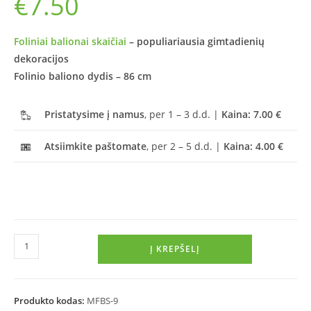
€
7.50
Foliniai balionai skaičiai
– populiariausia gimtadienių
dekoracijos
Folinio baliono dydis – 86 cm
Pristatysime į namus
, per 1 – 3 d.d. |
Kaina: 7.00 €
Atsiimkite paštomate
, per 2 – 5 d.d. |
Kaina: 4.00 €
Į KREPŠELĮ
Produkto kodas:
MFBS-9