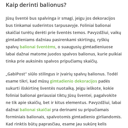
Kaip derinti balionus?
Jūsų šventė bus spalvinga ir smagi, jeigu jos dekoracijos
bus tinkamai suderintos tarpusavyje. Foliniai balionai
skaičiai turėtų derėti prie šventės temos. Pavyzdžiui, vaikų
gimtadieniams dažniau pasirenkami skirtingų, ryškių
spalvų
balionai šventėms
, o suaugusių gimtadieniuose
labai dažnai matome juodos spalvos balionus, kurie puikiai
tinka prie auksinės spalvos pripučiamų skaičių.
„GabiPost“ siūlo stilingus ir įvairių spalvų balionus. Todėl
esame tikri, kad mūsų
gimtadienio dekoracijos
padės
sukurti išskirtinę šventės nuotaiką. Jeigu ieškote, kokie
foliniai balionai geriausiai tiktų Jūsų šventei, pagalvokite
ne tik apie skaičių, bet ir kitus elementus. Pavyzdžiui, labai
dažnai
balionai skaičiai
yra derinami su pripučiamais
forminiais balionais, spalvotomis gimtadienio girliandomis.
Kad rinktis būtų paprasčiau, esame jau sukūrę kelis