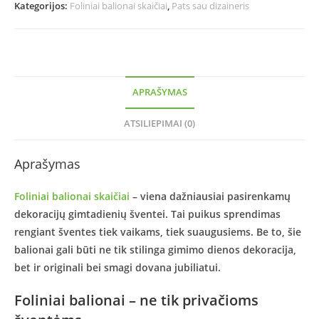
Kategorijos:
Foliniai balionai skaičiai
,
Pats sau dizaineris
APRAŠYMAS
ATSILIEPIMAI (0)
Aprašymas
Foliniai balionai skaičiai
– viena dažniausiai pasirenkamų
dekoracijų gimtadienių šventei. Tai puikus sprendimas
rengiant šventes tiek vaikams, tiek suaugusiems. Be to, šie
balionai gali būti ne tik stilinga gimimo dienos dekoracija,
bet ir originali bei smagi dovana jubiliatui.
Foliniai balionai – ne tik privačioms