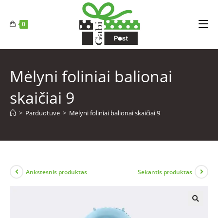
0
Mėlyni foliniai balionai
skaičiai 9
>
Parduotuvė
>
Mėlyni foliniai balionai skaičiai 9
Ankstesnis produktas
Sekantis produktas
🔍