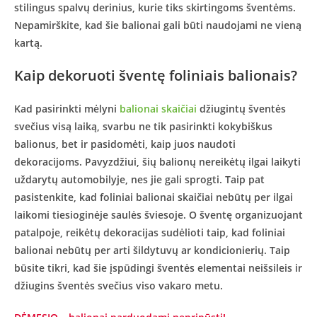
stilingus spalvų derinius, kurie tiks skirtingoms šventėms.
Nepamirškite, kad šie balionai gali būti naudojami ne vieną
kartą.
Kaip dekoruoti šventę foliniais balionais?
Kad pasirinkti mėlyni
balionai skaičiai
džiugintų šventės
svečius visą laiką, svarbu ne tik pasirinkti kokybiškus
balionus, bet ir pasidomėti, kaip juos naudoti
dekoracijoms. Pavyzdžiui, šių balionų nereikėtų ilgai laikyti
uždarytų automobilyje, nes jie gali sprogti. Taip pat
pasistenkite, kad foliniai balionai skaičiai nebūtų per ilgai
laikomi tiesioginėje saulės šviesoje. O šventę organizuojant
patalpoje, reikėtų dekoracijas sudėlioti taip, kad foliniai
balionai nebūtų per arti šildytuvų ar kondicionierių. Taip
būsite tikri, kad šie įspūdingi šventės elementai neišsileis ir
džiugins šventės svečius viso vakaro metu.