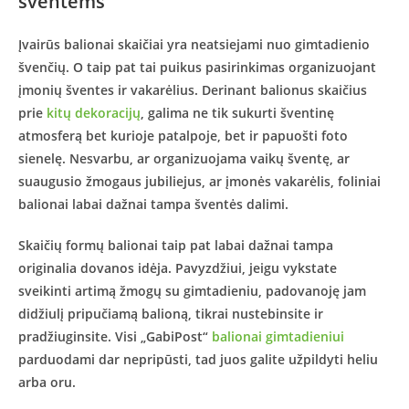
šventėms
Įvairūs balionai skaičiai yra neatsiejami nuo gimtadienio
švenčių. O taip pat tai puikus pasirinkimas organizuojant
įmonių šventes ir vakarėlius. Derinant balionus skaičius
prie
kitų dekoracijų
, galima ne tik sukurti šventinę
atmosferą bet kurioje patalpoje, bet ir papuošti foto
sienelę. Nesvarbu, ar organizuojama vaikų šventę, ar
suaugusio žmogaus jubiliejus, ar įmonės vakarėlis, foliniai
balionai labai dažnai tampa šventės dalimi.
Skaičių formų balionai taip pat labai dažnai tampa
originalia dovanos idėja. Pavyzdžiui, jeigu vykstate
sveikinti artimą žmogų su gimtadieniu, padovanoję jam
didžiulį pripučiamą balioną, tikrai nustebinsite ir
pradžiuginsite. Visi „GabiPost“
balionai gimtadieniui
parduodami dar nepripūsti, tad juos galite užpildyti heliu
arba oru.