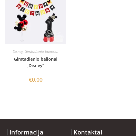
Disney
,
Gimtadienio balionai
Gimtadienio balionai
„Disney”
€
0.00
Informacija
Kontaktai