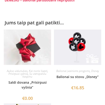
DĖMESIO – balionai parduodami nepripūsti!
Jums taip pat gali patikti…
Aukso viduriukas
,
Kai norisi švęsti
,
Balionai įvairioms progoms
,
Disney
Prisirpusi vyšnia
,
Su vienspalviu
kaspinu
Balionai su stovu „Disney”
Saldi dovana „Prisirpusi
€
16.85
vyšnia”
€
0.00