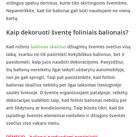
stilingus spalvų derinius, kurie tiks skirtingoms šventėms.
Nepamirškite, kad šie balionai gali būti naudojami ne vieną
kartą.
Kaip dekoruoti šventę foliniais balionais?
Kad rožinis
balionas skaičius
džiugintų šventės svečius visą
laiką, svarbu ne tik pasirinkti kokybiškus balionus, bet ir
pasidomėti, kaip juos naudoti dekoracijoms. Pavyzdžiui,
šių balionų nereikėtų ilgai laikyti uždarytų automobilyje,
nes jie gali sprogti. Taip pat pasistenkite, kad folinis
balionas skaičius nebūtų per ilgai laikomas tiesioginėje
saulės šviesoje. O šventę organizuojant patalpoje, reikėtų
dekoracijas sudėlioti taip, kad folinis balionas nebūtų per
arti šildytuvų ar kondicionierių. Taip būsite tikri, kad šie
įspūdingi šventės elementai neišsileis ir džiugins šventės
svečius viso vakaro metu.
DĖMESIO – balionai parduodami nepripūsti!