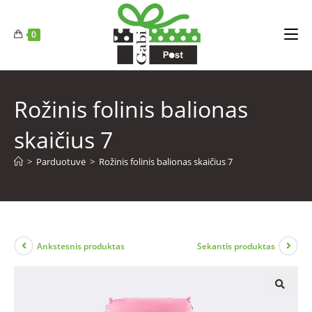
0
Rožinis folinis balionas
skaičius 7
>
Parduotuvė
>
Rožinis folinis balionas skaičius 7
Ankstesnis produktas
Sekantis produktas
🔍