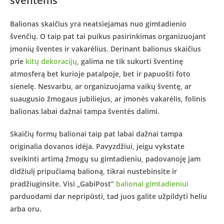
šventėms
Balionas skaičius yra neatsiejamas nuo gimtadienio
švenčių. O taip pat tai puikus pasirinkimas organizuojant
įmonių šventes ir vakarėlius. Derinant balionus skaičius
prie
kitų dekoracijų
, galima ne tik sukurti šventinę
atmosferą bet kurioje patalpoje, bet ir papuošti foto
sienelę. Nesvarbu, ar organizuojama vaikų šventę, ar
suaugusio žmogaus jubiliejus, ar įmonės vakarėlis, folinis
balionas labai dažnai tampa šventės dalimi.
Skaičių formų balionai taip pat labai dažnai tampa
originalia dovanos idėja. Pavyzdžiui, jeigu vykstate
sveikinti artimą žmogų su gimtadieniu, padovanoję jam
didžiulį pripučiamą balioną, tikrai nustebinsite ir
pradžiuginsite. Visi „GabiPost“
balionai gimtadieniui
parduodami dar nepripūsti, tad juos galite užpildyti heliu
arba oru.