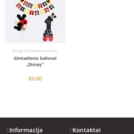
Disney
,
Gimtadienio balionai
Gimtadienio balionai
„Disney”
€
0.00
Informacija
Kontaktai