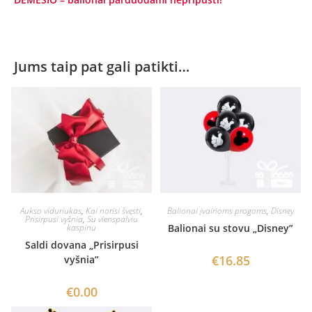
Jums taip pat gali patikti…
Aukso viduriukas
,
Kai norisi švęsti
,
Balionai įvairioms progoms
,
Disney
Prisirpusi vyšnia
,
Su vienspalviu
kaspinu
Balionai su stovu „Disney”
Saldi dovana „Prisirpusi
€
16.85
vyšnia”
€
0.00