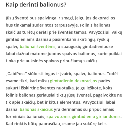
Kaip derinti balionus?
Jūsų šventė bus spalvinga ir smagi, jeigu jos dekoracijos
bus tinkamai suderintos tarpusavyje. Folinis balionas
skaičius turėtų derėti prie šventės temos. Pavyzdžiui, vaikų
gimtadieniams dažniau pasirenkami skirtingų, ryškių
spalvų
balionai šventėms
, o suaugusių gimtadieniuose
labai dažnai matome juodos spalvos balionus, kurie puikiai
tinka prie auksinės spalvos pripučiamų skaičių.
„GabiPost“ siūlo stilingus ir įvairių spalvų balionus. Todėl
esame tikri, kad mūsų
gimtadienio dekoracijos
padės
sukurti išskirtinę šventės nuotaiką. Jeigu ieškote, koks
folinis balionas geriausiai tiktų Jūsų šventei, pagalvokite ne
tik apie skaičių, bet ir kitus elementus. Pavyzdžiui, labai
dažnai
balionas skaičius
yra derinamas su pripučiamais
forminiais balionais,
spalvotomis gimtadienio girliandomis
.
Kad rinktis būtų paprasčiau, esame jau sukūrę kelis