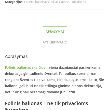
Kategorijos:
Foliniai balionai skaičiai
,
Pats sau dizaineris
APRAŠYMAS
ATSILIEPIMAI (0)
Aprašymas
Folinis balionas skaičius
– viena dažniausiai pasirenkama
dekoracija gimtadienio šventei. Tai puikus sprendimas
rengiant šventes tiek vaikams, tiek suaugusiems. Be to, šie
balionai gali būti ne tik stilinga gimimo dienos dekoracija,
bet ir originali bei smagi dovana jubiliatui.
Folinis balionas – ne tik privačioms