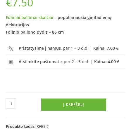
€
7.50
Foliniai balionai skaičiai
– populiariausia gimtadienių
dekoracijos
Folinio baliono dydis – 86 cm
Pristatysime į namus
, per 1 – 3 d.d. |
Kaina: 7.00 €
Atsiimkite paštomate
, per 2 – 5 d.d. |
Kaina: 4.00 €
Į KREPŠELĮ
Produkto kodas:
RFBS-7